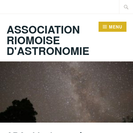
Accéder
Recher
au
contenu
ASSOCIATION
MENU
principal
RIOMOISE
D'ASTRONOMIE