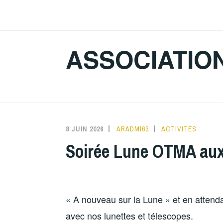
Accéder
au
contenu
ASSOCIATIO
principal
8 JUIN 2026
ARADMI63
ACTIVITÉS
Soirée Lune OTMA aux J
« A nouveau sur la Lune » et en attenda
avec nos lunettes et télescopes.