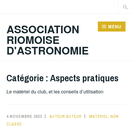
Accéder
Recher
au
contenu
ASSOCIATION
MENU
principal
RIOMOISE
D'ASTRONOMIE
Catégorie :
Aspects pratiques
Le matériel du club, et les conseils d’utilisation
4 NOVEMBRE 2023
AUTEUR AUTEUR
MATÉRIEL
,
NON
CLASSÉ