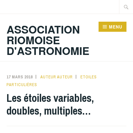
Accéder
Recher
au
contenu
ASSOCIATION
MENU
principal
RIOMOISE
D'ASTRONOMIE
17 MARS 2018
AUTEUR AUTEUR
ETOILES
PARTICULIÈRES
Les étoiles variables,
doubles, multiples…