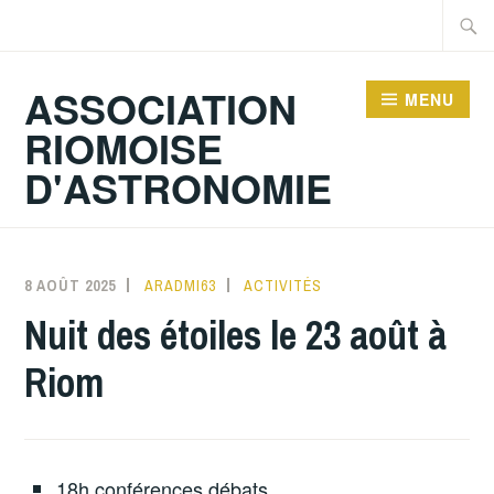
Accéder
Recher
au
contenu
ASSOCIATION
MENU
principal
RIOMOISE
D'ASTRONOMIE
8 AOÛT 2025
ARADMI63
ACTIVITÉS
Nuit des étoiles le 23 août à
Riom
18h conférences débats