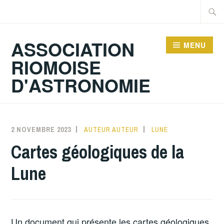
Accéder
Recher
au
contenu
ASSOCIATION
MENU
principal
RIOMOISE
D'ASTRONOMIE
2 NOVEMBRE 2023
AUTEUR AUTEUR
LUNE
Cartes géologiques de la
Lune
Un document qui présente les cartes géologiques