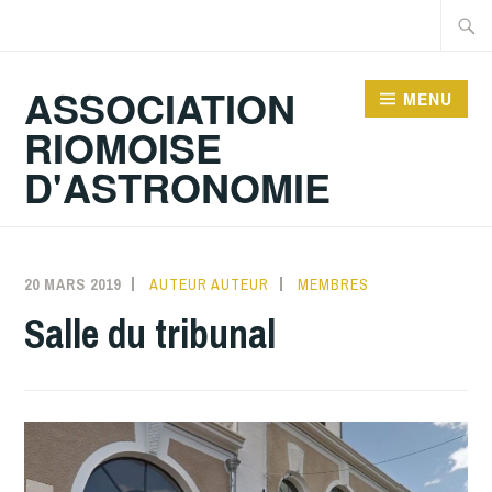
Accéder
Recher
au
contenu
ASSOCIATION
MENU
principal
RIOMOISE
D'ASTRONOMIE
20 MARS 2019
AUTEUR AUTEUR
MEMBRES
Salle du tribunal