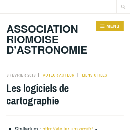
Accéder
Recher
au
contenu
ASSOCIATION
MENU
principal
RIOMOISE
D'ASTRONOMIE
9 FÉVRIER 2018
AUTEUR AUTEUR
LIENS UTILES
Les logiciels de
cartographie
Stellarium :
http://stellarium.org/fr/
»