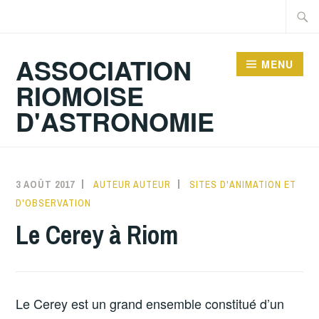
Accéder
Recher
au
contenu
ASSOCIATION
MENU
principal
RIOMOISE
D'ASTRONOMIE
3 AOÛT 2017
AUTEUR AUTEUR
SITES D'ANIMATION ET
D'OBSERVATION
Le Cerey à Riom
Le Cerey est un grand ensemble constitué d’un