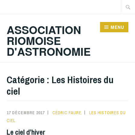
Accéder
Recher
au
contenu
ASSOCIATION
MENU
principal
RIOMOISE
D'ASTRONOMIE
Catégorie :
Les Histoires du
ciel
17 DÉCEMBRE 2017
CÉDRIC FAURE
LES HISTOIRES DU
CIEL
Le ciel d’hiver