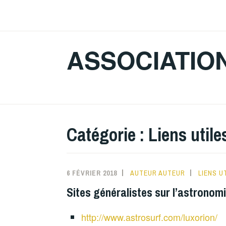
Accéder
au
contenu
ASSOCIATIO
principal
Catégorie :
Liens utile
6 FÉVRIER 2018
AUTEUR AUTEUR
LIENS U
Sites généralistes sur l’astronom
http://www.astrosurf.com/luxorion/