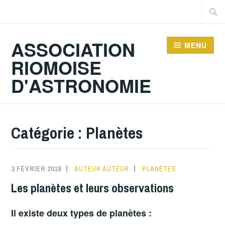
Accéder
Recher
au
contenu
ASSOCIATION
MENU
principal
RIOMOISE
D'ASTRONOMIE
Catégorie :
Planètes
3 FÉVRIER 2018
AUTEUR AUTEUR
PLANÈTES
Les planètes et leurs observations
Il existe deux types de planètes :